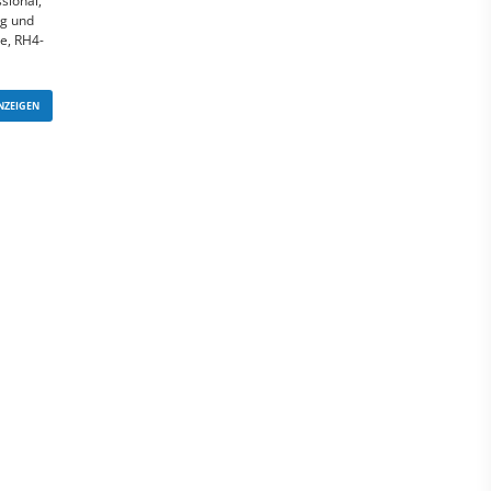
sional,
ng und
e, RH4-
NZEIGEN