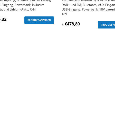
-Empfang, Bluetooth, AUX-Eingang
AMPShare - Powered by Bosch Profes
-Eingang, Powerbank, Inklusive
DAB+ und FM, Bluetooth, AUX-Einga
ät und Lithium-Akku, RH4
USB-Eingang, Powerbank, 18V batteri
18V
,32
PRODUKT ANZEIGEN
€478,89
€
PRODUKT A