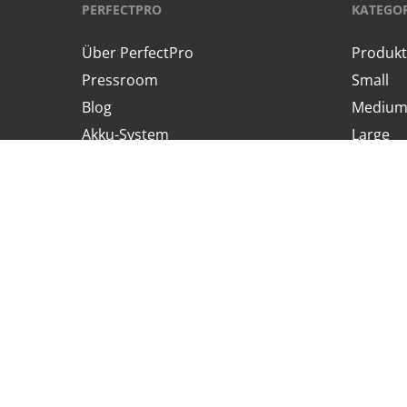
PERFECTPRO
KATEGO
Über PerfectPro
Produk
Pressroom
Small
Blog
Mediu
Akku-System
Large
AMPShare – Powered by Bosch
Extra L
PFAA – Powered by Bosch
18V
Finde einen händler
NiMH-Ba
Kundenservice
Mein Account
Einkaufswagen
Zahlungsarten
Versand und Lieferung
Service & garantie
Retournieren