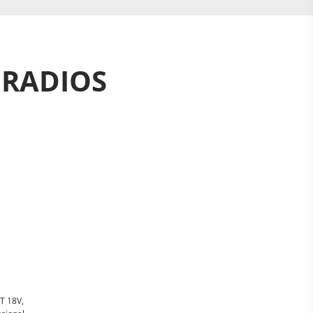
NRADIOS
T 18V,