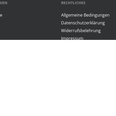
RIEN
RECHTLICHES
te
Allgemeine Bedingungen
Datenschutzerklärung
m
Widerrufsbelehrung
Impressum
arge
Konformitätserklärung
tterien