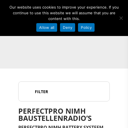
Our website uses cookies to improve your experience. If you
continue to use this website we will assume that you are
content with this.
Allow all
Deny
Policy
Hit enter to search or ESC to close
FILTER
PERFECTPRO NIMH
BAUSTELLENRADIO’S
PERFECTPRO NIMH BATTERY SYSTEEM