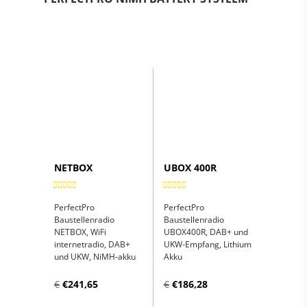
NETBOX
UBOX 400R
PerfectPro
PerfectPro
Baustellenradio
Baustellenradio
NETBOX, WiFi
UBOX400R, DAB+ und
internetradio, DAB+
UKW-Empfang, Lithium
und UKW, NiMH-akku
Akku
€
€241,65
€
€186,28