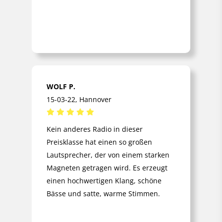
stoßfestem ABS-
Kunststoff
Beleuchtetes LCD-
Display
Lautsprechergitter
aus Metall
Bedientasten aus
Gummi Flexible,
WOLF P.
umklappbare
15-03-22, Hannover
Antenne (Typ KDAB1)
Neopren-
Gummistromkabel
Kein anderes Radio in dieser
2,7 Meter Kabel-
Preisklasse hat einen so großen
Aufbewahrungsfach
Lautsprecher, der von einem starken
an der Rückseite des
Magneten getragen wird. Es erzeugt
Radios Rundum
einen hochwertigen Klang, schöne
geschütztes Gehäuse
Bässe und satte, warme Stimmen.
Stoßfest Regen-,
KLASSIFIKATIONEN
schmutz- und