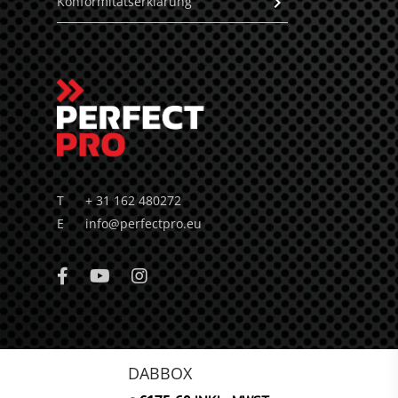
Konformitätserklärung
T
+ 31 162 480272
E
info@perfectpro.eu
DABBOX