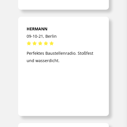
staubbeständig (IP54
norm)
Gewicht ohne
ABMESSUNGEN/GEWICHT/FARBE
HERMANN
Batterien 3 kg
Gewicht einschl.
09-10-21, Berlin
Batterien 3,3 kg
BxHxT 31 x 23 x 19 cm
Perfektes Baustellenradio. Stoßfest
Farbe: Schwarz
und wasserdicht.