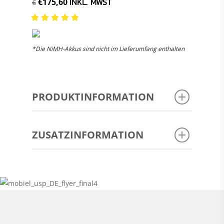
INKL. MWST
€175,60
€
*Die NiMH-Akkus sind nicht im Lieferumfang enthalten
PRODUKTINFORMATION
HANDBUCH
ZUSATZINFORMATION
DBX3
ARTIKELCODE:
8719689465186
EAN CODE:
DAB+ Digitalradio-
RADIO
Empfang UKW-