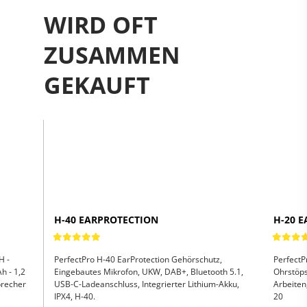
WIRD OFT
ZUSAMMEN
Previous
Previous
GEKAUFT
Next
Next
H-40 EARPROTECTION
H-20 
H -
PerfectPro H-40 EarProtection Gehörschutz,
Perfect
h - 1,2
Eingebautes Mikrofon, UKW, DAB+, Bluetooth 5.1,
Ohrstöps
precher
USB-C-Ladeanschluss, Integrierter Lithium-Akku,
Arbeiten
IPX4, H-40.
20