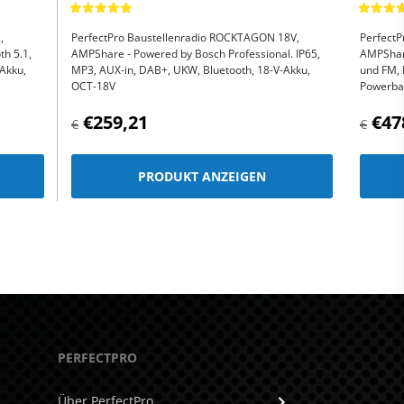
,
PerfectPro Baustellenradio ROCKTAGON 18V,
PerfectP
h 5.1,
AMPShare - Powered by Bosch Professional. IP65,
AMPShare
-Akku,
MP3, AUX-in, DAB+, UKW, Bluetooth, 18-V-Akku,
und FM, 
OCT-18V
Powerban
€259,21
€47
€
€
PRODUKT ANZEIGEN
PERFECTPRO
Über PerfectPro