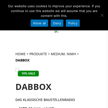
Our website uses cookies to improve your experience. If you
continue to use this website we will assume that you are
content with this.
Allow all
Deny
Policy
OFFIZIELLER AMPSHARE - POWERED BY
Hit enter to search or ESC to close
BOSCH PARTNER!
HOME
>
PRODUKTE
>
MEDIUM, NIMH
>
DABBOX
>
<
10% SALE
DABBOX
DAS KLASSISCHE BAUSTELLENRADIO