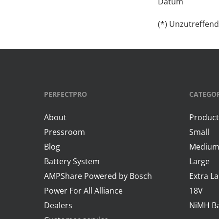
Datum
(*) Unzutreffend
PERFECTPRO
CATEGOR
About
Product
Pressroom
Small
Blog
Mediu
Battery System
Large
AMPShare Powered by Bosch
Extra L
Power For All Alliance
18V
Dealers
NiMH Ba