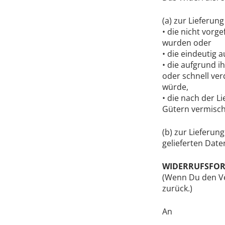
(a) zur Lieferun
• die nicht vorg
wurden oder
• die eindeutig 
• die aufgrund i
oder schnell ve
würde,
• die nach der L
Gütern vermisc
(b) zur Lieferun
gelieferten Date
WIDERRUFSFO
(Wenn Du den Ver
zurück.)
An