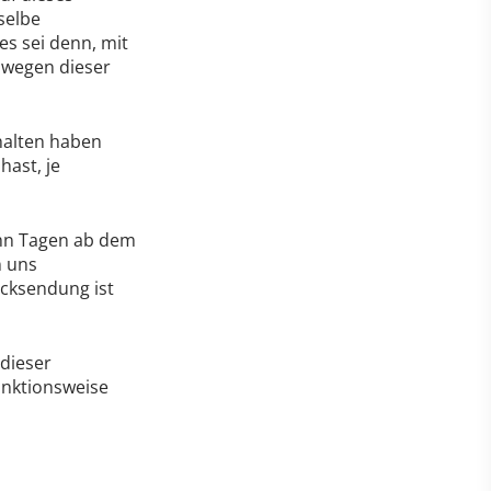
selbe
es sei denn, mit
r wegen dieser
halten haben
ast, je
ehn Tagen ab dem
n uns
ücksendung ist
dieser
unktionsweise