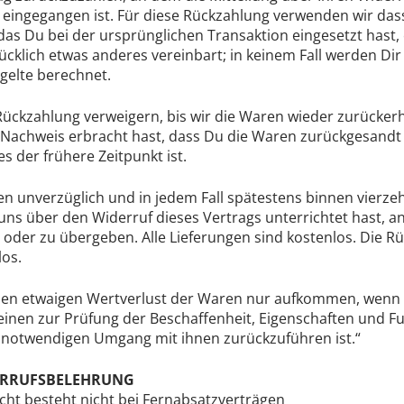
 eingegangen ist. Für diese Rückzahlung verwenden wir das
das Du bei der ursprünglichen Transaktion eingesetzt hast, 
cklich etwas anderes vereinbart; in keinem Fall werden Di
gelte berechnet.
Rückzahlung verweigern, bis wir die Waren wieder zurücker
 Nachweis erbracht hast, dass Du die Waren zurückgesandt h
 der frühere Zeitpunkt ist.
en unverzüglich und in jedem Fall spätestens binnen vierz
ns über den Widerruf dieses Vertrags unterrichtet hast, a
oder zu übergeben. Alle Lieferungen sind kostenlos. Die R
los.
nen etwaigen Wertverlust der Waren nur aufkommen, wenn 
einen zur Prüfung der Beschaffenheit, Eigenschaften und F
 notwendigen Umgang mit ihnen zurückzuführen ist.“
ERRUFSBELEHRUNG
cht besteht nicht bei Fernabsatzverträgen