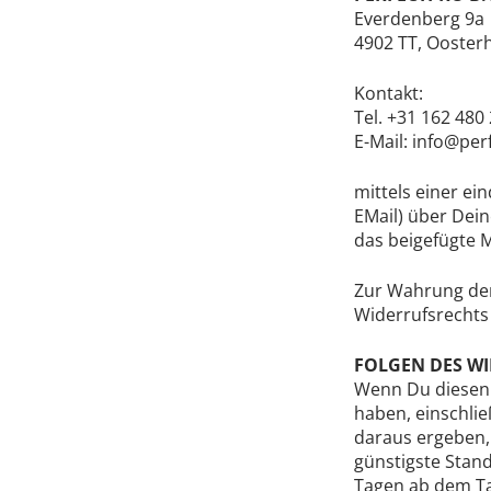
Everdenberg 9a
4902 TT, Ooster
Kontakt:
Tel. +31 162 480
E-Mail: info@per
Hit enter to search or ESC to close
mittels einer ein
EMail) über Dein
das beigefügte 
Zur Wahrung der 
Widerrufsrechts 
FOLGEN DES W
Wenn Du diesen V
haben, einschlie
daraus ergeben, 
günstigste Stan
Tagen ab dem Ta