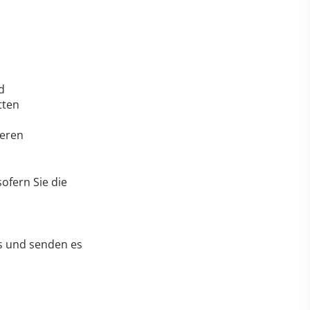
d
tten
deren
ofern Sie die
us und senden es