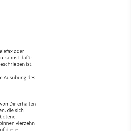
Telefax oder
Du kannst dafür
eschrieben ist.
die Ausübung des
 von Dir erhalten
n, die sich
ebotene,
 binnen vierzehn
uf dieses