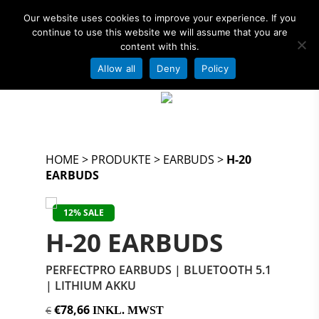
Our website uses cookies to improve your experience. If you
continue to use this website we will assume that you are
content with this.
Allow all
Deny
Policy
OFFIZIELLER AMPSHARE - POWERED BY
Hit enter to search or ESC to close
BOSCH PARTNER!
HOME
>
PRODUKTE
>
EARBUDS
>
H-20
EARBUDS
<
>
12% SALE
H-20 EARBUDS
PERFECTPRO EARBUDS | BLUETOOTH 5.1
| LITHIUM AKKU
€78,66
€
INKL. MWST