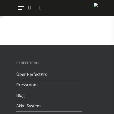
Hit enter to search or ESC to close
PERFECTPRO
Über PerfectPro
Pressroom
Blog
Akku-System